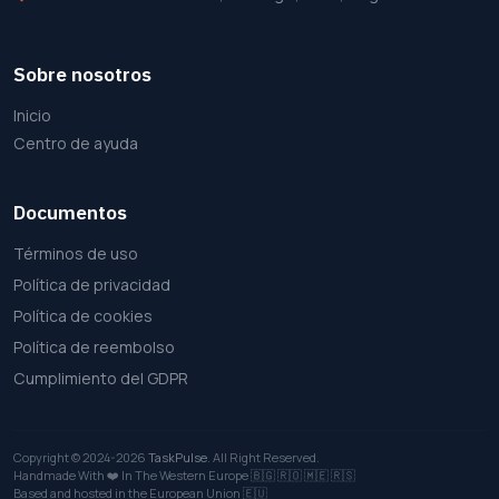
Sobre nosotros
Inicio
Centro de ayuda
Documentos
Términos de uso
Política de privacidad
Política de cookies
Política de reembolso
Cumplimiento del GDPR
Copyright © 2024-2026
TaskPulse
. All Right Reserved.
Handmade With ❤️ In The Western Europe
🇧🇬
🇷🇴
🇲🇪
🇷🇸
Based and hosted in the European Union 🇪🇺