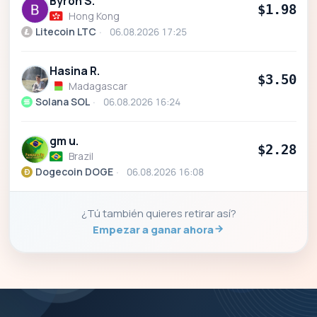
Byron S.
$1.98
Hong Kong
Litecoin LTC
06.08.2026 17:25
Hasina R.
$3.50
Madagascar
Solana SOL
06.08.2026 16:24
gm u.
$2.28
Brazil
Dogecoin DOGE
06.08.2026 16:08
¿Tú también quieres retirar así?
Empezar a ganar ahora