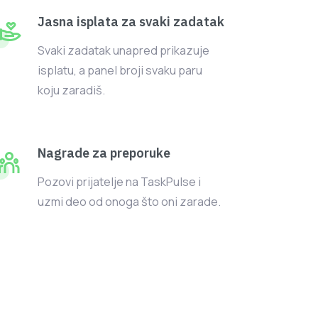
Jasna isplata za svaki zadatak
Svaki zadatak unapred prikazuje
isplatu, a panel broji svaku paru
koju zaradiš.
Nagrade za preporuke
Pozovi prijatelje na TaskPulse i
uzmi deo od onoga što oni zarade.