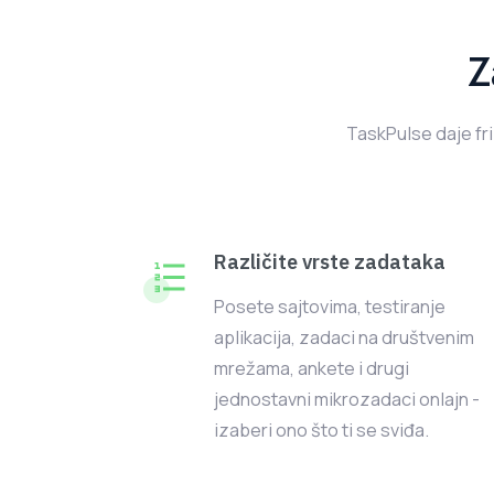
Z
TaskPulse daje fr
Različite vrste zadataka
Posete sajtovima, testiranje
aplikacija, zadaci na društvenim
mrežama, ankete i drugi
jednostavni mikrozadaci onlajn -
izaberi ono što ti se sviđa.