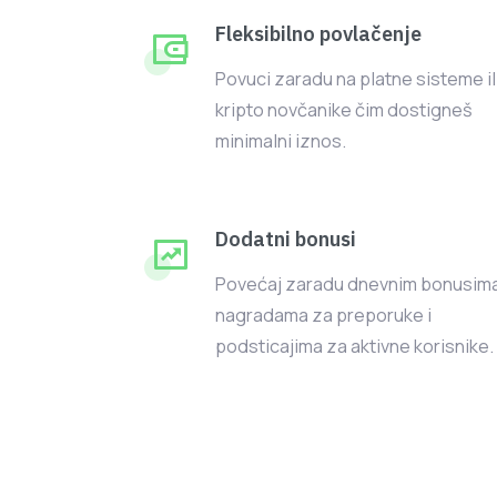
Fleksibilno povlačenje
Povuci zaradu na platne sisteme il
kripto novčanike čim dostigneš
minimalni iznos.
Dodatni bonusi
Povećaj zaradu dnevnim bonusima
nagradama za preporuke i
podsticajima za aktivne korisnike.