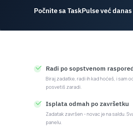
Počnite sa TaskPulse već danas
Radi po sopstvenom raspore
Biraj zadatke, radi ih kad hoćeš, i sam 
posvetiš zaradi.
Isplata odmah po završetku
Zadatak završen - novac je na saldu. Sva
panelu.