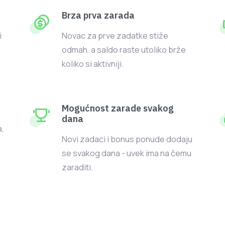
Brza prva zarada
i
Novac za prve zadatke stiže
odmah, a saldo raste utoliko brže
koliko si aktivniji.
Mogućnost zarade svakog
dana
,
Novi zadaci i bonus ponude dodaju
se svakog dana - uvek ima na čemu
zaraditi.