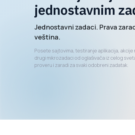
jednostavnim z
Jednostavni zadaci. Prava zara
veština.
Posete sajtovima, testiranje aplikacija, akcij
drugi mikrozadaci od oglašivača iz celog sveta
proveru i zaradi za svaki odobreni zadatak.