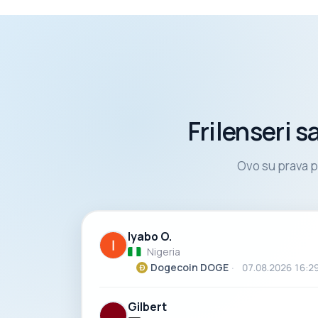
Frilenseri 
Ovo su prava p
Iyabo O.
Nigeria
Dogecoin DOGE
07.08.2026 16:2
Gilbert