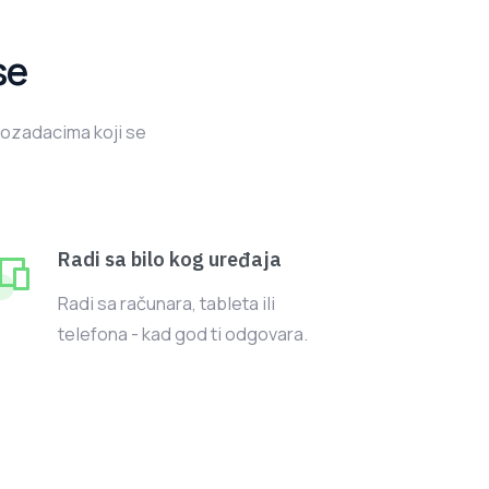
se
rozadacima koji se
Radi sa bilo kog uređaja
Radi sa računara, tableta ili
telefona - kad god ti odgovara.