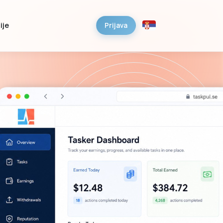
ije
Prijava