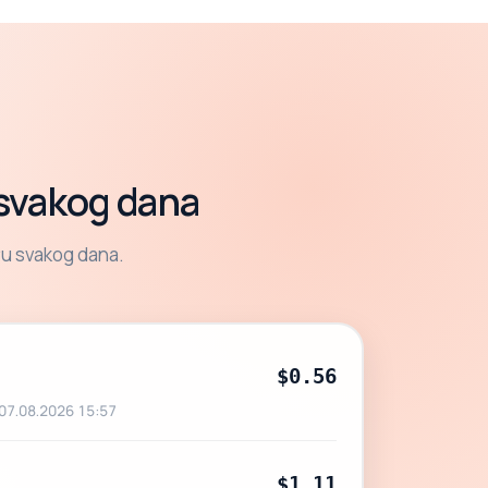
 svakog dana
žu svakog dana.
$0.56
07.08.2026 15:57
$1.11