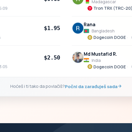
Madagascar
Tron TRX (TRC-20
5:09
Rana
$1.95
Bangladesh
Dogecoin DOGE
6
Md Mustafid R.
$2.50
India
Dogecoin DOGE
3:05
Hoćeš i ti tako da povlačiš?
Počni da zarađuješ sada