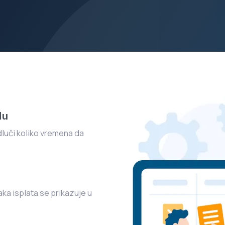
du
odluči koliko vremena da
ka isplata se prikazuje u