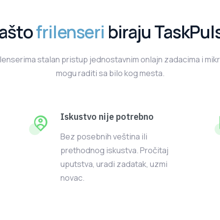
ašto
frilenseri
biraju TaskPul
ilenserima stalan pristup jednostavnim onlajn zadacima i mik
mogu raditi sa bilo kog mesta.
Iskustvo nije potrebno
Bez posebnih veština ili
prethodnog iskustva. Pročitaj
uputstva, uradi zadatak, uzmi
novac.