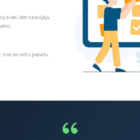
oji svaki dan obavljaju
alno.
 sve se vidi u panelu.