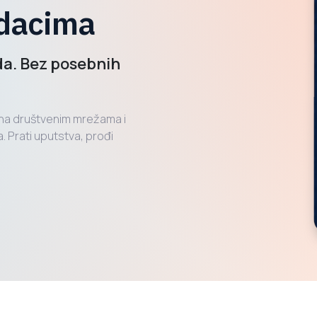
adacima
da. Bez posebnih
e na društvenim mrežama i
. Prati uputstva, prođi