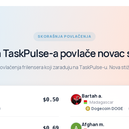
SKORAŠNJA POVLAČENJA
sa TaskPulse-a povlače novac
ovlačenja frilensera koji zarađuju na TaskPulse-u. Nova sti
Bartah a.
$0.50
Madagascar
Dogecoin DOGE
9
Afghan m.
$0.69