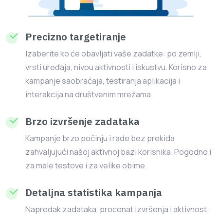
Precizno targetiranje
Izaberite ko će obavljati vaše zadatke: po zemlji,
vrsti uređaja, nivou aktivnosti i iskustvu. Korisno za
kampanje saobraćaja, testiranja aplikacija i
interakcija na društvenim mrežama.
Brzo izvršenje zadataka
Kampanje brzo počinju i rade bez prekida
zahvaljujući našoj aktivnoj bazi korisnika. Pogodno i
za male testove i za velike obime.
Detaljna statistika kampanja
Napredak zadataka, procenat izvršenja i aktivnost