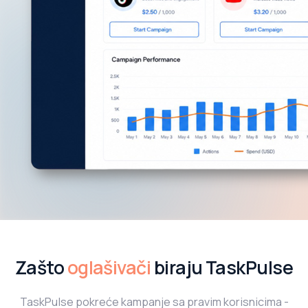
Zašto
oglašivači
biraju TaskPulse
TaskPulse pokreće kampanje sa pravim korisnicima -