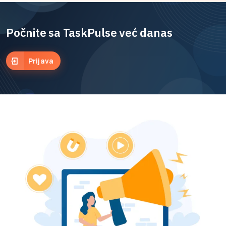
Počnite sa TaskPulse već danas
Prijava