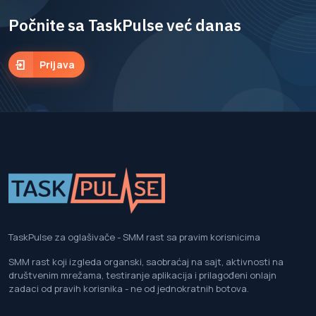
Počnite sa TaskPulse već danas
Prijava
TaskPulse za oglašivače - SMM rast sa pravim korisnicima
SMM rast koji izgleda organski, saobraćaj na sajt, aktivnosti na
društvenim mrežama, testiranje aplikacija i prilagođeni onlajn
zadaci od pravih korisnika - ne od jednokratnih botova.