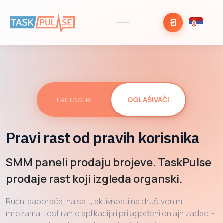
Pravi rast od pravih korisnika
SMM paneli prodaju brojeve. TaskPulse
prodaje rast koji izgleda organski.
Ručni saobraćaj na sajt, aktivnosti na društvenim
mrežama, testiranje aplikacija i prilagođeni onlajn zadaci -