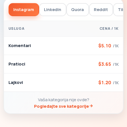
Instagram
Linkedin
Quora
Reddit
TikT
USLUGA
CENA / 1K
Komentari
$5.10
/1K
Pratioci
$3.65
/1K
Lajkovi
$1.20
/1K
Vaša kategorija nije ovde?
Pogledajte sve kategorije