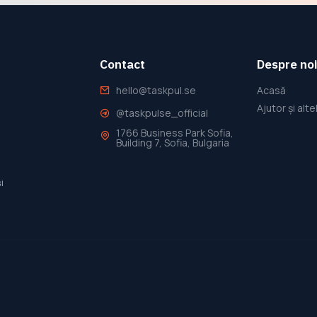
Contact
Despre noi
hello@taskpul.se
Acasă
Ajutor și alte
@taskpulse_official
1766 Business Park Sofia,
Building 7, Sofia, Bulgaria
i