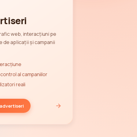
rtiseri
trafic web, interacțiuni pe
e de aplicații și campanii
nteracțiune
 control al campaniilor
izatori reali
 advertiseri