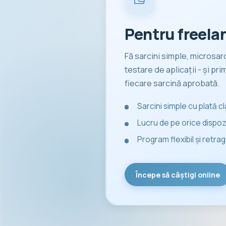
Pentru freela
Fă sarcini simple, microsarci
testare de aplicații - și pr
fiecare sarcină aprobată.
Sarcini simple cu plată c
Lucru de pe orice dispozi
Program flexibil și retrag
Începe să câștigi online