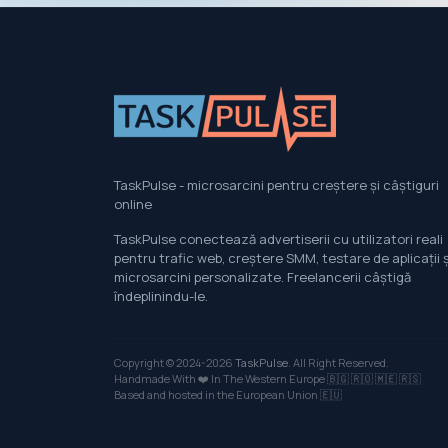
TaskPulse - microsarcini pentru creștere și câștiguri
online
TaskPulse conectează advertiserii cu utilizatori reali
pentru trafic web, creștere SMM, testare de aplicații ș
microsarcini personalizate. Freelancerii câștigă
îndeplinindu-le.
Copyright © 2024-2026
TaskPulse
. All Right Reserved.
Handmade With ❤️ In The Western Europe
🇧🇬
🇷🇴
🇲🇪
🇷🇸
Based and hosted in the European Union 🇪🇺