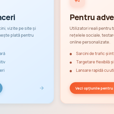
nceri
Pentru adve
ni, vizite pe site și
Utilizatori reali pentru 
imește plată pentru
rețelele sociale, testar
online personalizate.
lară
Sarcini de trafic și i
tiv
Targetare flexibilă și
eri
Lansare rapidă cu util
Vezi opțiunile pentru