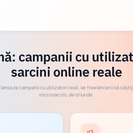
ă: campanii cu utilizato
sarcini online reale
anseze campanii cu utilizatori reali, iar freelancerii să câștig
microsarcini, de oriunde.