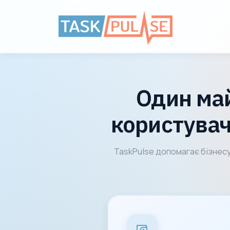
Один май
користувач
TaskPulse допомагає бізнесу