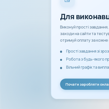
Для виконавц
Виконуй прості завдання,
заходи на сайти та тестув
отримуй оплату за кожне
Прості завдання зі зр
Робота з будь-якого 
Вільний графік та випл
Почати заробляти онла