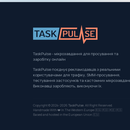
TaskPulse - мікрозавдання для просування та
заробітку онлайн
TaskPulse поєднує рекламодавців з реальними
користувачами для трафіку, SMM-просування,
тестування застосунків та кастомних мікрозавдан
Виконавці заробляють, виконуючи їх.
Copyright © 2024-2026
TaskPulse
. All Right Reserved.
Handmade With ❤️ In The Western Europe
🇧🇬
🇷🇴
🇲🇪
🇷🇸
Based and hosted in the European Union 🇪🇺