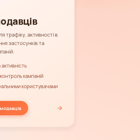
одавців
ля трафіку, активності в
ня застосунків та
паній.
а активність
 контроль кампаній
реальними користувачами
амодавців