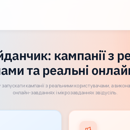
данчик: кампанії з 
ами та реальні онла
 запускати кампанії з реальними користувачами, а викон
онлайн-завданнях і мікрозавданнях звідусіль.