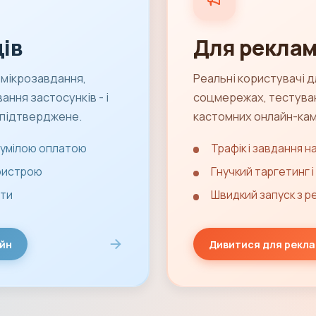
ів
Для реклам
 мікрозавдання,
Реальні користувачі д
ання застосунків - і
соцмережах, тестуван
 підтверджене.
кастомних онлайн-кам
озумілою оплатою
Трафік і завдання н
пристрою
Гнучкий таргетинг і
ати
Швидкий запуск з 
йн
Дивитися для рекл