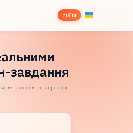
Увійти
реальними
йн-завдання
авцям - заробляти на простих